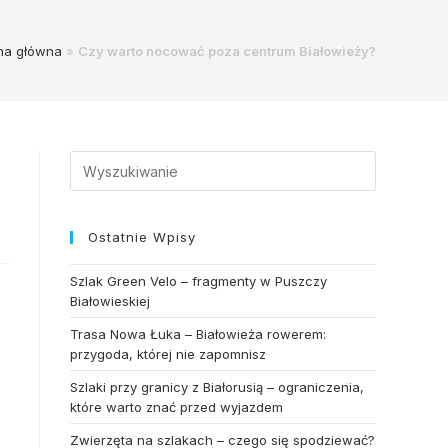
na główna
»
Czy warto nocować poza centrum Białowieży?
Search
for:
Ostatnie Wpisy
Szlak Green Velo – fragmenty w Puszczy
Białowieskiej
Trasa Nowa Łuka – Białowieża rowerem:
przygoda, której nie zapomnisz
Szlaki przy granicy z Białorusią – ograniczenia,
które warto znać przed wyjazdem
Zwierzęta na szlakach – czego się spodziewać?