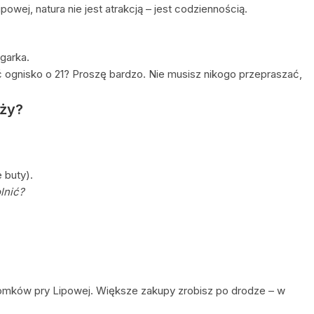
owej, natura nie jest atrakcją – jest codziennością.
garka.
 ognisko o 21? Proszę bardzo. Nie musisz nikogo przepraszać,
eży?
 buty).
lnić?
Domków pry Lipowej. Większe zakupy zrobisz po drodze – w