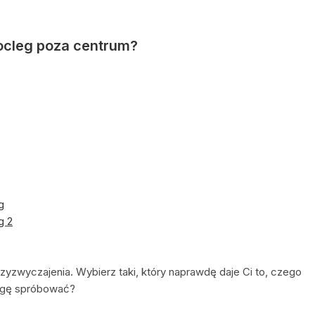
ocleg poza centrum?
g
g 2
rzyzwyczajenia. Wybierz taki, który naprawdę daje Ci to, czego
agę spróbować?