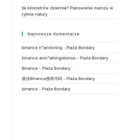
Ile kilometrów dziennie? Planowanie marszu w
rytmie natury
Najnowsze Komentarze
binance h"anvisning
-
Plaża Bondary
binance anm"alningsbonus
-
Plaża Bondary
Binance
-
Plaża Bondary
最佳Binance推荐代码
-
Plaża Bondary
binance
-
Plaża Bondary