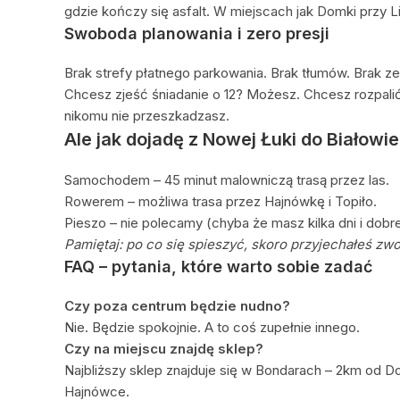
gdzie kończy się asfalt. W miejscach jak Domki przy Lip
Swoboda planowania i zero presji
Brak strefy płatnego parkowania. Brak tłumów. Brak ze
Chcesz zjeść śniadanie o 12? Możesz. Chcesz rozpalić
nikomu nie przeszkadzasz.
Ale jak dojadę z Nowej Łuki do Białowi
Samochodem – 45 minut malowniczą trasą przez las.
Rowerem – możliwa trasa przez Hajnówkę i Topiło.
Pieszo – nie polecamy (chyba że masz kilka dni i dobre
Pamiętaj: po co się spieszyć, skoro przyjechałeś zwo
FAQ – pytania, które warto sobie zadać
Czy poza centrum będzie nudno?
Nie. Będzie spokojnie. A to coś zupełnie innego.
Czy na miejscu znajdę sklep?
Najbliższy sklep znajduje się w Bondarach – 2km od 
Hajnówce.