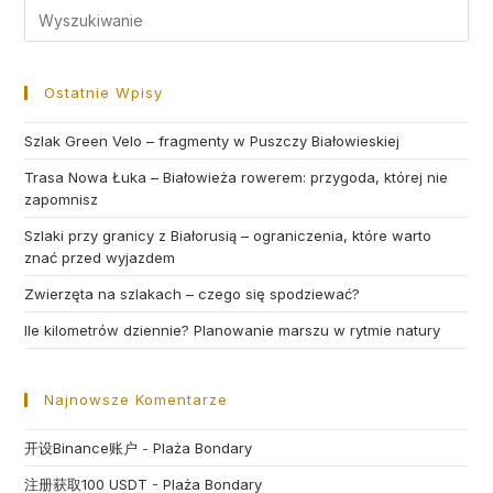
Search
for:
Ostatnie Wpisy
Szlak Green Velo – fragmenty w Puszczy Białowieskiej
Trasa Nowa Łuka – Białowieża rowerem: przygoda, której nie
zapomnisz
Szlaki przy granicy z Białorusią – ograniczenia, które warto
znać przed wyjazdem
Zwierzęta na szlakach – czego się spodziewać?
Ile kilometrów dziennie? Planowanie marszu w rytmie natury
Najnowsze Komentarze
开设Binance账户
-
Plaża Bondary
注册获取100 USDT
-
Plaża Bondary