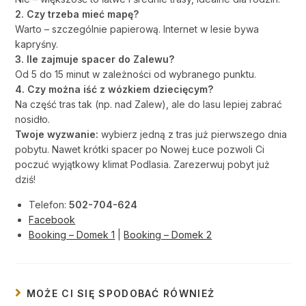
2. Czy trzeba mieć mapę?
Warto – szczególnie papierową. Internet w lesie bywa
kapryśny.
3. Ile zajmuje spacer do Zalewu?
Od 5 do 15 minut w zależności od wybranego punktu.
4. Czy można iść z wózkiem dziecięcym?
Na część tras tak (np. nad Zalew), ale do lasu lepiej zabrać
nosidło.
Twoje wyzwanie:
wybierz jedną z tras już pierwszego dnia
pobytu. Nawet krótki spacer po Nowej Łuce pozwoli Ci
poczuć wyjątkowy klimat Podlasia. Zarezerwuj pobyt już
dziś!
Telefon:
502-704-624
Facebook
Booking – Domek 1
|
Booking – Domek 2
MOŻE CI SIĘ SPODOBAĆ RÓWNIEŻ