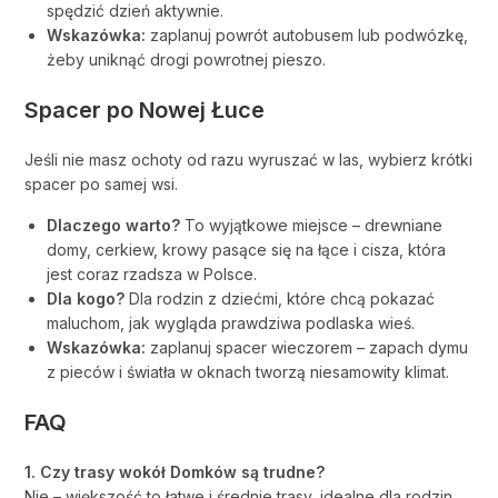
spędzić dzień aktywnie.
Wskazówka:
zaplanuj powrót autobusem lub podwózkę,
żeby uniknąć drogi powrotnej pieszo.
Spacer po Nowej Łuce
Jeśli nie masz ochoty od razu wyruszać w las, wybierz krótki
spacer po samej wsi.
Dlaczego warto?
To wyjątkowe miejsce – drewniane
domy, cerkiew, krowy pasące się na łące i cisza, która
jest coraz rzadsza w Polsce.
Dla kogo?
Dla rodzin z dziećmi, które chcą pokazać
maluchom, jak wygląda prawdziwa podlaska wieś.
Wskazówka:
zaplanuj spacer wieczorem – zapach dymu
z pieców i światła w oknach tworzą niesamowity klimat.
FAQ
1. Czy trasy wokół Domków są trudne?
Nie – większość to łatwe i średnie trasy, idealne dla rodzin.