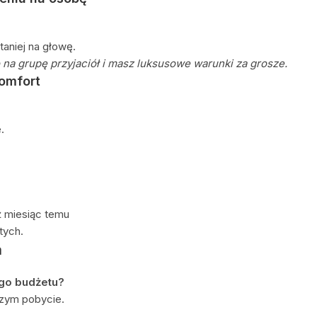
taniej na głowę.
 na grupę przyjaciół i masz luksusowe warunki za grosze.
komfort
.
iż miesiąc temu
tych.
a
ego budżetu?
szym pobycie.