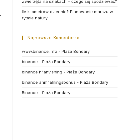
Zwierzęta na szlakach – czego się spodziewać?
Ile kilometrów dziennie? Planowanie marszu w
.
rytmie natury
Najnowsze Komentarze
www.binance.info
-
Plaża Bondary
binance
-
Plaża Bondary
binance h"anvisning
-
Plaża Bondary
binance anm"alningsbonus
-
Plaża Bondary
Binance
-
Plaża Bondary