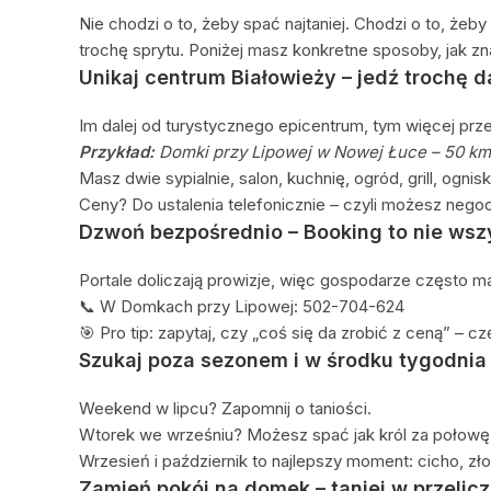
Nie chodzi o to, żeby spać najtaniej. Chodzi o to, żeb
trochę sprytu. Poniżej masz konkretne sposoby, jak zn
Unikaj centrum Białowieży – jedź trochę d
Im dalej od turystycznego epicentrum, tym więcej prze
Przykład:
Domki przy Lipowej w Nowej Łuce – 50 km 
Masz dwie sypialnie, salon, kuchnię, ogród, grill, ognis
Ceny? Do ustalenia telefonicznie – czyli możesz negoc
Dzwoń bezpośrednio – Booking to nie wsz
Portale doliczają prowizje, więc gospodarze często ma
📞 W Domkach przy Lipowej: 502-704-624
🎯 Pro tip: zapytaj, czy „coś się da zrobić z ceną” – cz
Szukaj poza sezonem i w środku tygodnia
Weekend w lipcu? Zapomnij o taniości.
Wtorek we wrześniu? Możesz spać jak król za połowę
Wrzesień i październik to najlepszy moment: cicho, zło
Zamień pokój na domek – taniej w przelic