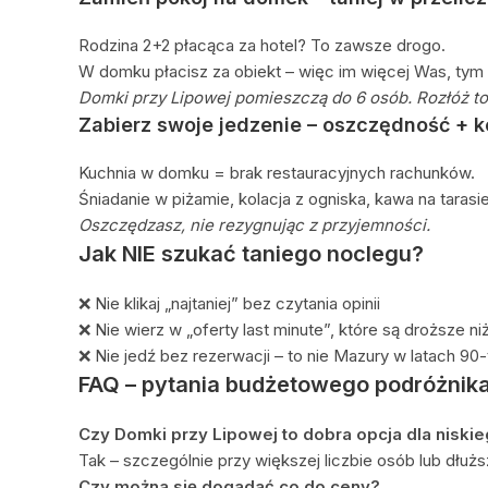
Rodzina 2+2 płacąca za hotel? To zawsze drogo.
W domku płacisz za obiekt – więc im więcej Was, tym 
Domki przy Lipowej pomieszczą do 6 osób. Rozłóż to
Zabierz swoje jedzenie – oszczędność + 
Kuchnia w domku = brak restauracyjnych rachunków.
Śniadanie w piżamie, kolacja z ogniska, kawa na tarasie
Oszczędzasz, nie rezygnując z przyjemności.
Jak NIE szukać taniego noclegu?
❌ Nie klikaj „najtaniej” bez czytania opinii
❌ Nie wierz w „oferty last minute”, które są droższe n
❌ Nie jedź bez rezerwacji – to nie Mazury w latach 90-
FAQ – pytania budżetowego podróżnik
Czy Domki przy Lipowej to dobra opcja dla niski
Tak – szczególnie przy większej liczbie osób lub dłuż
Czy można się dogadać co do ceny?