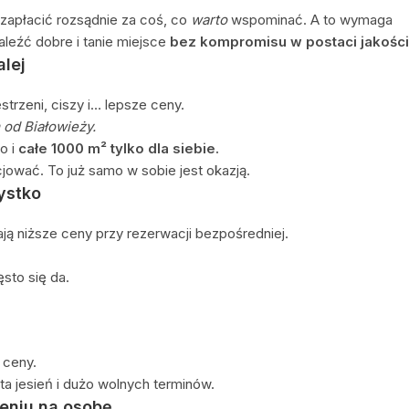
y zapłacić rozsądnie za coś, co
warto
wspominać. A to wymaga
aleźć dobre i tanie miejsce
bez kompromisu w postaci jakości
alej
strzeni, ciszy i… lepsze ceny.
od Białowieży.
ko i
całe 1000 m² tylko dla siebie.
jować. To już samo w sobie jest okazją.
ystko
ją niższe ceny przy rezerwacji bezpośredniej.
ęsto się da.
 ceny.
ta jesień i dużo wolnych terminów.
zeniu na osobę