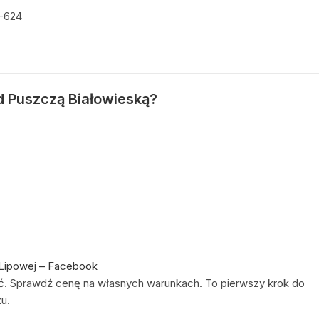
4-624
d Puszczą Białowieską?
Lipowej – Facebook
kać. Sprawdź cenę na własnych warunkach. To pierwszy krok do
u.