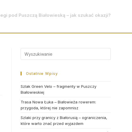
legi pod Puszczą Białowieską – jak szukać okazji?
Search
for:
Ostatnie Wpisy
Szlak Green Velo – fragmenty w Puszczy
Białowieskiej
Trasa Nowa Łuka – Białowieża rowerem:
przygoda, której nie zapomnisz
Szlaki przy granicy z Białorusią – ograniczenia,
które warto znać przed wyjazdem